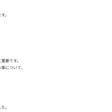
ます。
に重要です。
心事について、
した。