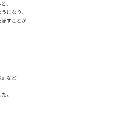
ると、
ようになり、
及ぼすことが
ち』など
した。