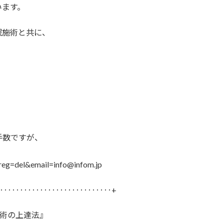
います。
眠施術と共に、
手数ですが、
?reg=del&email=info@infom.jp
‥‥‥‥‥‥‥‥‥‥‥‥‥‥+
眠術の上達法』