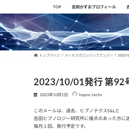
コ
ナ
TOP
吉田かずおプロフィール
ン
ビ
テ
ゲ
ン
ー
ツ
シ
へ
ョ
ス
ン
キ
に
トップページ
メールマガジンバックナンバー
2023/
ッ
移
プ
動
2023/10/01発行 第92
2023年10月1日
hypno-techs
このメールは、過去、ヒプノテクスS&Lと
吉田ヒプノロジー研究所に接点のあった方に
毎月１回、発行予定です。