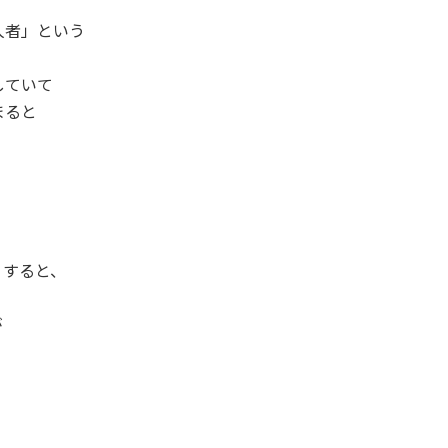
人者」という
していて
まると
りすると、
が